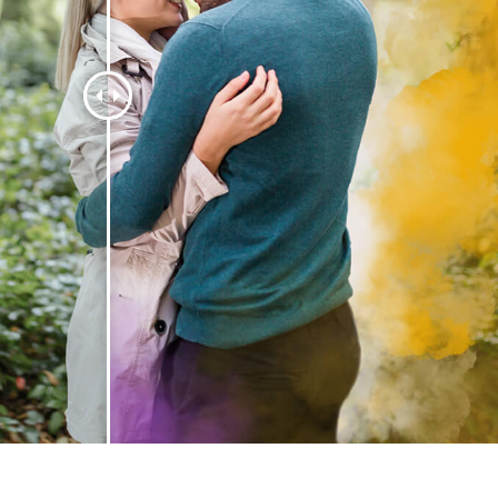
os de Retoque de
Servicios de Retoque de Joyas
Datos de Entrenamiento
Producto