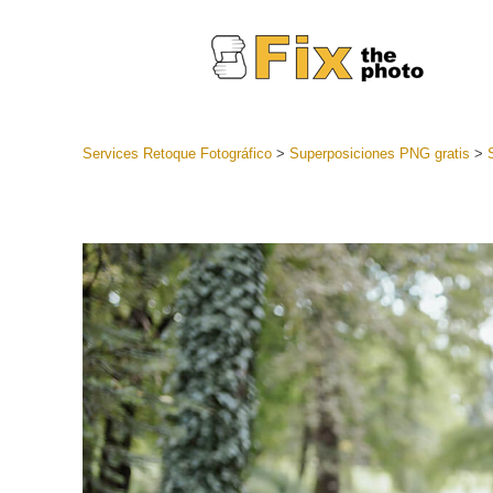
Services Retoque Fotográfico
>
Superposiciones PNG gratis
>
Preestabl
Lightroo
Servicios de
Coleccion
preajuste
Ajustes p
mejor ofe
Colección
Servicios d