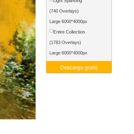
Light Sparkling
 de IA
Video Editing Services
(740 Overlays)
Large 6000*4000px
Entire Collection
(1783 Overlays)
Large 6000*4000px
Descarga gratis