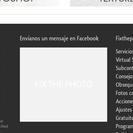
Envíanos un mensaje en Facebook
Fixthe
Servicio
Virtual 
Subcont
Consejo
Obsequi
Fotos c
Accione
Ajustes
Gratuit
ur
Program
ified
r