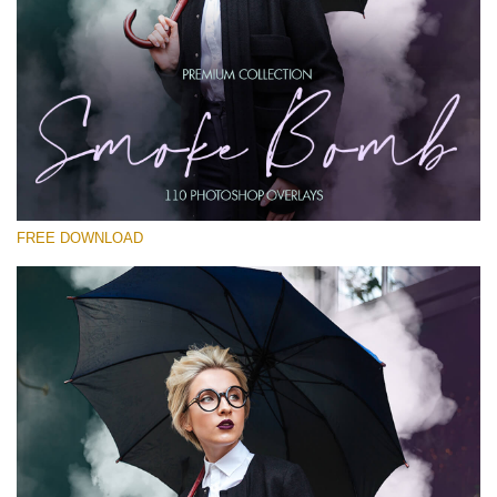
Por favor seleccione
Free PNG Overlay #21
Small 800*533px
Smoke Bomb
(110 Overlays)
FREE DOWNLOAD
Large 6000*4000px
Light Sparkling
(740 Overlays)
Large 6000*4000px
Entire Collection
(1783 Overlays)
Large 6000*4000px