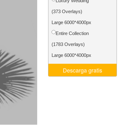
Luxury Wedding
 de IA
Video Editing Services
(373 Overlays)
Large 6000*4000px
Entire Collection
(1783 Overlays)
Large 6000*4000px
Descarga gratis