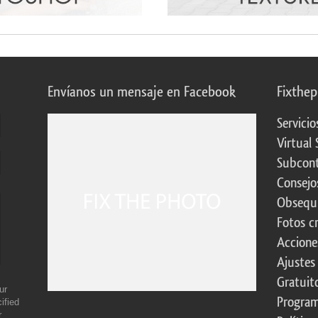
Envíanos un mensaje en Facebook
Fixthe
Servicio
Virtual 
Subcont
Consejo
Obsequi
Fotos c
Accione
Ajustes
Gratuit
ur
Program
ified
r