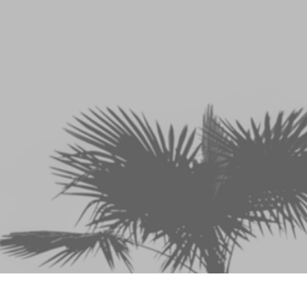
os de Retoque de
Servicios de Retoque de Joyas
Datos de Entrenamiento
Producto