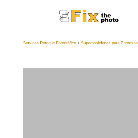
Services Retoque Fotográfico
>
Superposiciones para Photosho
Preestabl
Lightroo
Servicios de
Coleccion
preajuste
Ajustes p
mejor ofe
Colección
Servicios d