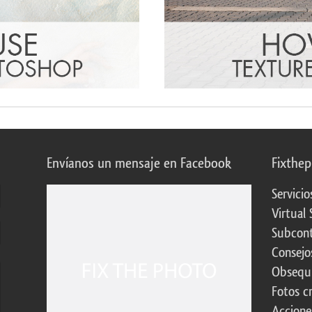
Envíanos un mensaje en Facebook
Fixthe
Servicio
Virtual 
Subcont
Consejo
Obsequi
Fotos c
Accione