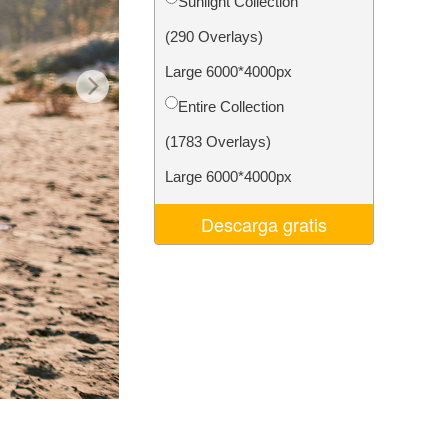
Sunlight Collection
 de IA
Video Editing Services
(290 Overlays)
Large 6000*4000px
Entire Collection
(1783 Overlays)
Large 6000*4000px
Descarga gratis