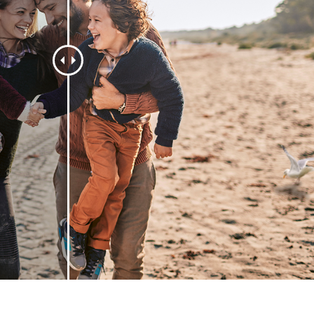
os de Retoque de
Servicios de Retoque de Joyas
Datos de Entrenamiento
Producto