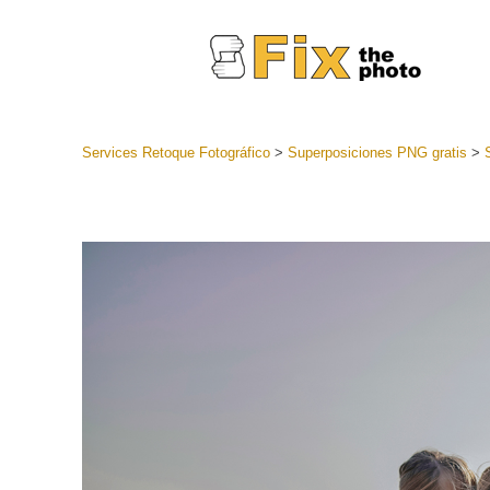
Services Retoque Fotográfico
>
Superposiciones PNG gratis
>
Preestabl
Lightroo
Servicios de
Coleccion
preajuste
Ajustes p
mejor ofe
Colección
Servicios d