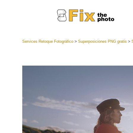
Services Retoque Fotográfico
>
Superposiciones PNG gratis
>
Preestabl
Lightroo
Servicios de
Coleccion
preajuste
Ajustes p
mejor ofe
Colección
Servicios d