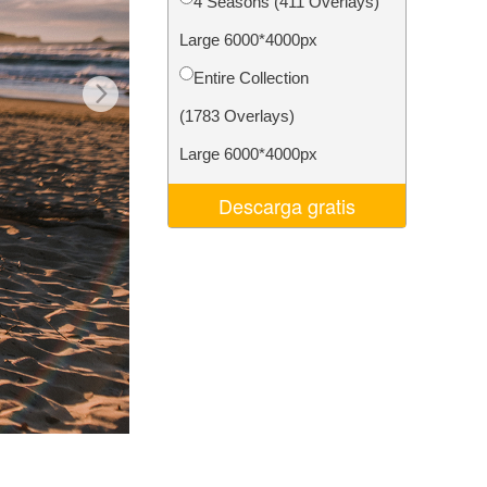
4 Seasons (411 Overlays)
 de IA
Video Editing Services
Large 6000*4000px
Entire Collection
(1783 Overlays)
Large 6000*4000px
Descarga gratis