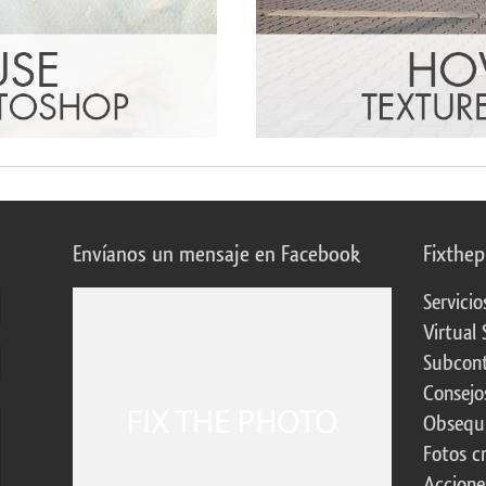
Envíanos un mensaje en Facebook
Fixthe
Servicio
Virtual 
Subcont
Consejo
Obsequi
Fotos c
Accione