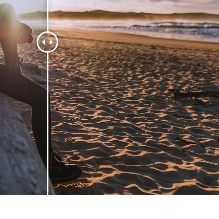
os de Retoque de
Servicios de Retoque de Joyas
Datos de Entrenamiento
Producto