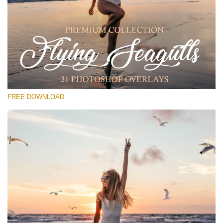
Por favor seleccione
Free PNG Overlay #14
Small 800*533px
Flying Seagulls
(31 Overlays)
FREE DOWNLOAD
Large 6000*4000px
Light Sparkling
(740 Overlays)
Large 6000*4000px
Entire Collection
(1783 Overlays)
Large 6000*4000px