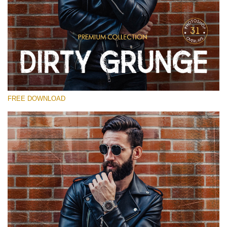
Por favor seleccione
Free Photoshop Overlay
Small 800*533px
Dirty Grunge
(31 Overlays)
FREE DOWNLOAD
Large 6000*4000px
Entire Collection
(1783 Overlays)
Large 6000*4000px
Descarga gratis