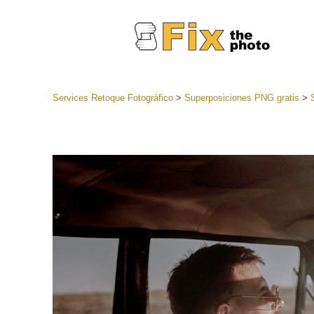
Services Retoque Fotográfico
>
Superposiciones PNG gratis
>
Preestabl
Lightroo
Servicios de
Coleccion
preajuste
Ajustes p
mejor ofe
Colección
Servicios d