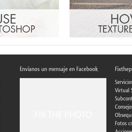
Envíanos un mensaje en Facebook
Fixthe
Servicio
Virtual 
Subcont
Consejo
Obsequi
Fotos c
Accione