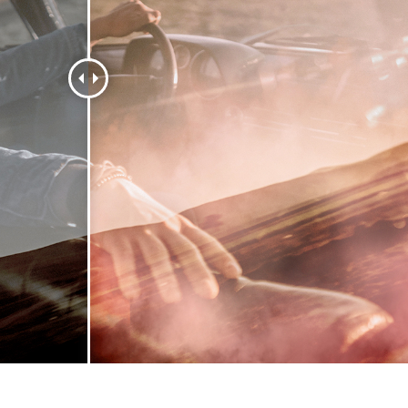
os de Retoque de
Servicios de Retoque de Joyas
Datos de Entrenamiento
Producto