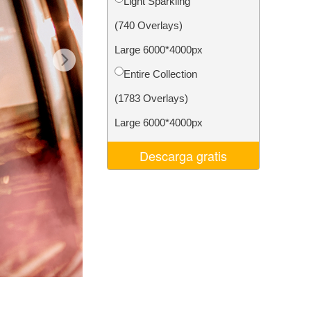
Light Sparkling
 de IA
Video Editing Services
(740 Overlays)
Large 6000*4000px
Entire Collection
(1783 Overlays)
Large 6000*4000px
Descarga gratis