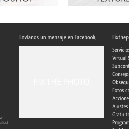
Envíanos un mensaje en Facebook
Fixthe
Servicio
Virtual 
Subcont
Consejo
Obsequi
Fotos c
Accione
Ajustes
Gratuit
ur
Program
ified
r