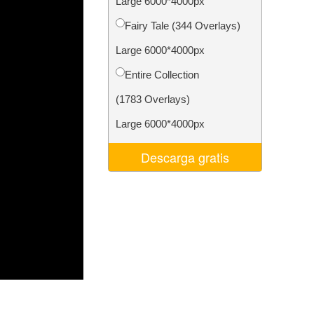
Large 6000*4000px
 de IA
Video Editing Services
Fairy Tale (344 Overlays)
Large 6000*4000px
Entire Collection
(1783 Overlays)
Large 6000*4000px
Descarga gratis