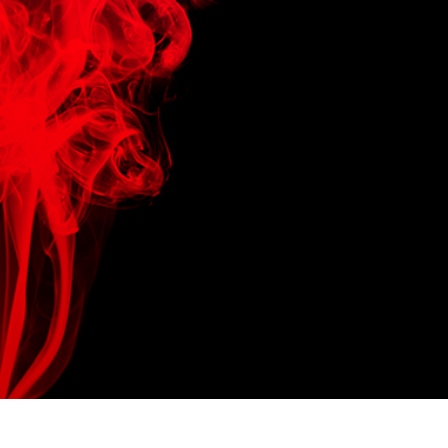
os de Retoque de
Servicios de Retoque de Joyas
Datos de Entrenamiento
Producto