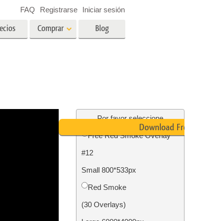
FAQ
Registrarse
Iniciar sesión
ecios
Comprar
Blog
es
Video
LUT profesionales
Superposiciones de video
ográfico
Servicios de edición de fotos
inmobiliarias
ín
Por favor seleccione
Download Free
Free Red Smoke Overlay
ños
#12
ión de
Servicios de restauración de
Small 800*533px
fotografías
Red Smoke
(30 Overlays)