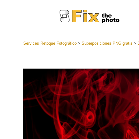
Services Retoque Fotográfico
>
Superposiciones PNG gratis
>
Preestabl
Lightroo
Servicios de
Coleccion
preajuste
Ajustes p
mejor ofe
Colección
Servicios d