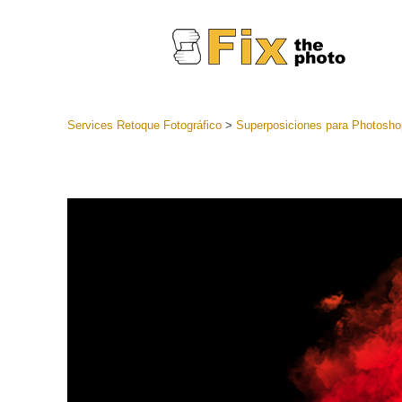
Services Retoque Fotográfico
>
Superposiciones para Photosho
Preestabl
Lightroo
Servicios de
Coleccion
preajuste
Ajustes p
mejor ofe
Colección
Servicios d