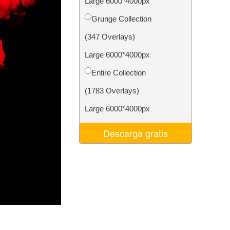
Large 6000*4000px
 de IA
Video Editing Services
Grunge Collection
(347 Overlays)
Large 6000*4000px
Entire Collection
(1783 Overlays)
Large 6000*4000px
Descarga gratis