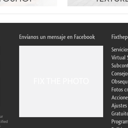
Envíanos un mensaje en Facebook
Fixthe
Servicio
Virtual 
Subcont
Consejo
Obsequi
Fotos c
Accione
Ajustes
Gratuit
ur
Program
ified
r