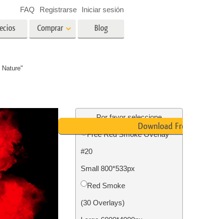
FAQ
Registrarse
Iniciar sesión
ecios
Comprar
Blog
es
Video
 Nature"
LUT profesionales
Superposiciones de video
ográfico
Servicios de edición de fotos
inmobiliarias
ín
Por favor seleccione
Download Free
Free Red Smoke Overlay
ños
#20
ión de
Servicios de restauración de
Small 800*533px
fotografías
Red Smoke
(30 Overlays)