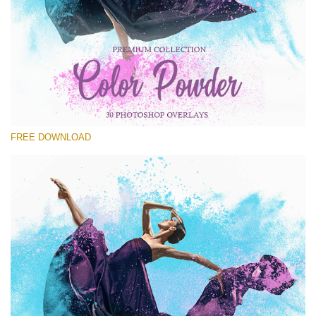
Por favor seleccione
Free PNG Overlay #19
Small 800*533px
Color Powder
(30 Overlays)
FREE DOWNLOAD
Large 6000*4000px
4 Seasons (411 Overlays)
Large 6000*4000px
Entire Collection
(1783 Overlays)
Large 6000*4000px
Descarga gratis