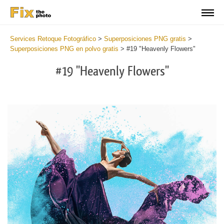
Services Retoque Fotográfico
>
Superposiciones PNG gratis
>
Superposiciones PNG en polvo gratis
>
#19 "Heavenly Flowers"
#19 "Heavenly Flowers"
Do
Fr
PN