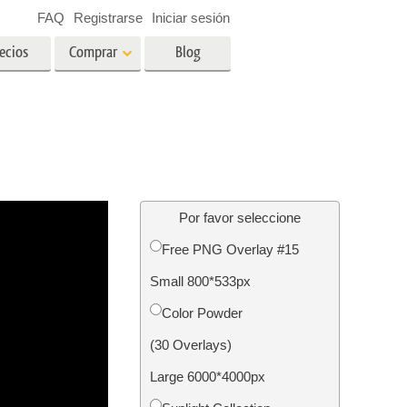
FAQ
Registrarse
Iniciar sesión
ecios
Comprar
Blog
es
Video
LUT profesionales
Superposiciones de video
ográfico
Servicios de edición de fotos
inmobiliarias
ín
Por favor seleccione
Free PNG Overlay #15
ños
Small 800*533px
ión de
Servicios de restauración de
Color Powder
fotografías
(30 Overlays)
Large 6000*4000px