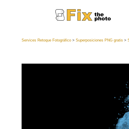
Services Retoque Fotográfico
>
Superposiciones PNG gratis
>
Preestabl
Lightroo
Servicios de
Coleccion
preajuste
Ajustes p
mejor ofe
Colección
Servicios d