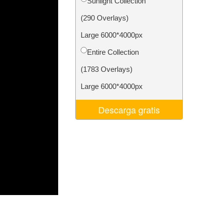
Sunlight Collection
 de IA
Video Editing Services
(290 Overlays)
Large 6000*4000px
Entire Collection
(1783 Overlays)
Large 6000*4000px
Descarga gratis