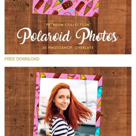
Por favor seleccione
Free Polaroid Overlay #23
Small 800*1027px
Polaroid Photos
(30 Overlays)
FREE DOWNLOAD
Large 6000*4000px
Light Sparkling
(740 Overlays)
Large 6000*4000px
Entire Collection
(1783 Overlays)
Large 6000*4000px