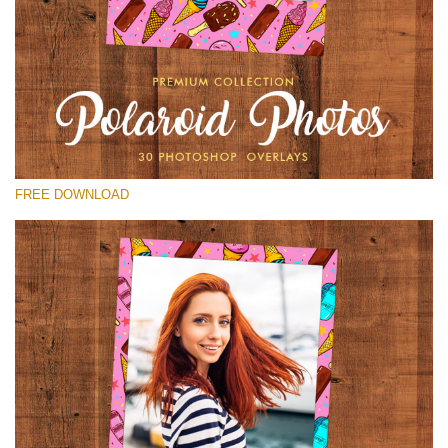
Por favor seleccione
Free Polaroid Overlay #20
Small 800*1027px
Polaroid Photos
(30 Overlays)
FREE DOWNLOAD
Large 6000*4000px
Fairy Tale (344 Overlays)
Large 6000*4000px
Entire Collection
(1783 Overlays)
Large 6000*4000px
Descarga gratis