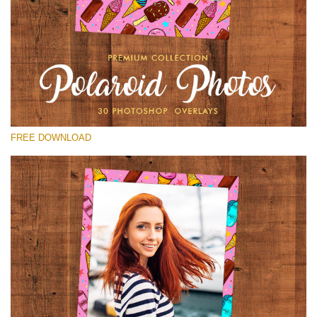
Por favor seleccione
Free Polaroid Overlay #17
Small 800*1027px
Polaroid Photos
(30 Overlays)
FREE DOWNLOAD
Large 6000*4000px
Sunlight Collection
(290 Overlays)
Large 6000*4000px
Entire Collection
(1783 Overlays)
Large 6000*4000px