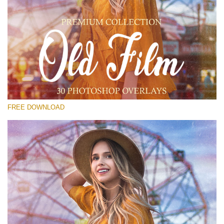
Por favor seleccione
Free Old Film Overlay #14
Small 800*533px
Old Film
(30 Overlays)
FREE DOWNLOAD
Large 6000*4000px
Light Sparkling
(740 Overlays)
Large 6000*4000px
Entire Collection
(1783 Overlays)
Large 6000*4000px