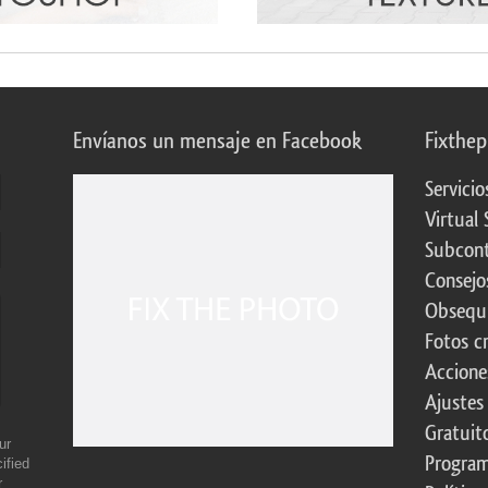
Envíanos un mensaje en Facebook
Fixthe
Servicio
Virtual 
Subcont
Consejo
Obsequi
Fotos c
Accione
Ajustes
Gratuit
ur
Program
ified
r