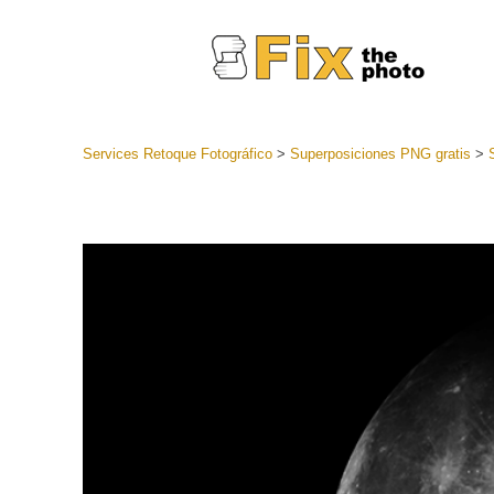
Services Retoque Fotográfico
>
Superposiciones PNG gratis
>
Preestabl
Lightroo
Servicios de
Coleccion
preajuste
Ajustes p
mejor ofe
Colección
Servicios d