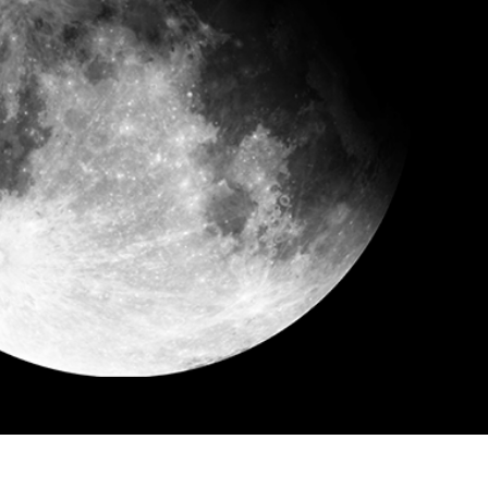
os de Retoque de
Servicios de Retoque de Joyas
Datos de Entrenamiento
Producto