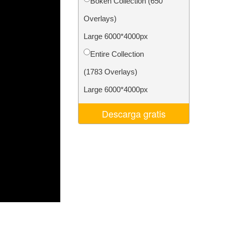
Bokeh Collection (650
 de IA
Video Editing Services
Overlays)
Large 6000*4000px
Entire Collection
(1783 Overlays)
Large 6000*4000px
Descarga gratis