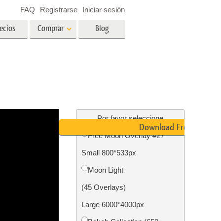
FAQ
Registrarse
Iniciar sesión
ecios
Comprar
Blog
es
Video
LUT profesionales
Superposiciones de video
ográfico
Servicios de edición de fotos
inmobiliarias
ín
Por favor seleccione
Download Free
Free Moon Overlay #27
ños
Small 800*533px
ión de
Servicios de restauración de
Moon Light
fotografías
(45 Overlays)
Large 6000*4000px