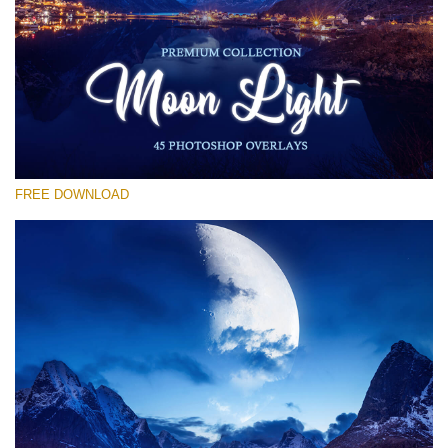
Por favor seleccione
Free Moon Overlay #19
Small 800*533px
Moon Light
(45 Overlays)
FREE DOWNLOAD
Large 6000*4000px
Fairy Tale (344 Overlays)
Large 6000*4000px
Entire Collection
(1783 Overlays)
Large 6000*4000px
Descarga gratis