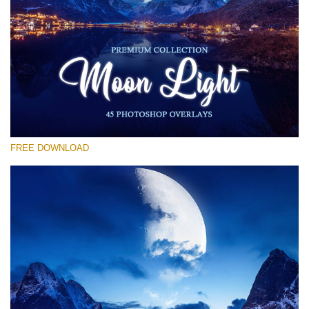
Por favor seleccione
Free Moon Overlay #18
Small 800*533px
Moon Light
(45 Overlays)
FREE DOWNLOAD
Large 6000*4000px
Sky Boundless
(347 Overlays)
Large 6000*4000px
Entire Collection
(1783 Overlays)
Large 6000*4000px