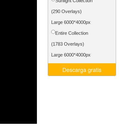
Sunlight Collection
 de IA
Video Editing Services
(290 Overlays)
Large 6000*4000px
Entire Collection
(1783 Overlays)
Large 6000*4000px
Descarga gratis