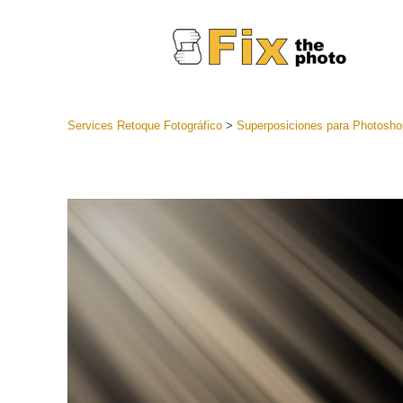
Services Retoque Fotográfico
>
Superposiciones para Photosho
Preestabl
Lightroo
Servicios de
Coleccion
preajuste
Ajustes p
mejor ofe
Colección
Servicios d