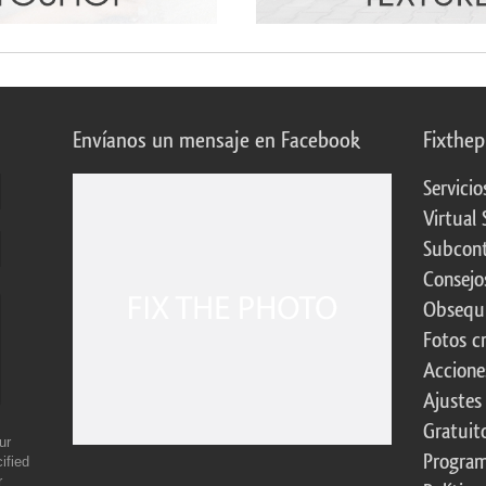
Envíanos un mensaje en Facebook
Fixthe
Servicio
Virtual 
Subcont
Consejo
Obsequi
Fotos c
Accione
Ajustes
Gratuit
ur
Program
ified
r