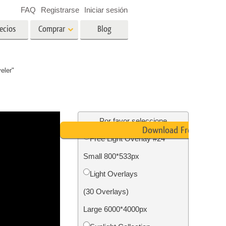
FAQ
Registrarse
Iniciar sesión
ecios
Comprar
Blog
es
Video
eler"
LUT profesionales
Superposiciones de video
ográfico
Servicios de edición de fotos
inmobiliarias
ín
Por favor seleccione
Download Free
Free Light Overlay #24
ños
Small 800*533px
ión de
Servicios de restauración de
Light Overlays
fotografías
(30 Overlays)
Large 6000*4000px