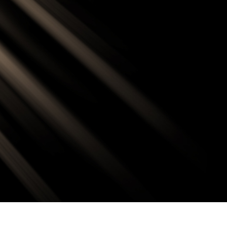
os de Retoque de
Servicios de Retoque de Joyas
Datos de Entrenamiento
Producto