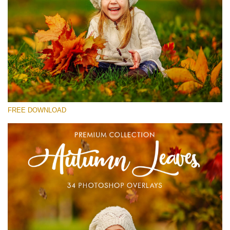
Por favor seleccione
Free Photoshop Overlay #12
Small 800*533px
Autumn Leaves
(34 Overlays)
FREE DOWNLOAD
Large 6000*4000px
4 Seasons (411 Overlays)
Large 6000*4000px
Entire Collection
(1783 Overlays)
Large 6000*4000px