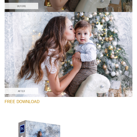
Por favor seleccione
Free PNG Overlay #4
Small 800*533px
Artic Frost
(30 Overlays)
Large 6000*4000px
FREE DOWNLOAD
Light Sparkling
(740 Overlays)
Large 6000*4000px