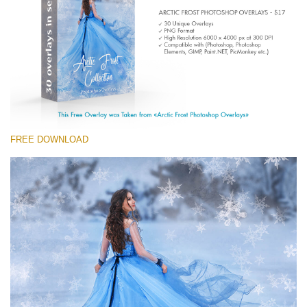
Entire Collection
(1783 Overlays)
Large 6000*4000px
Descarga gratis
FREE DOWNLOAD