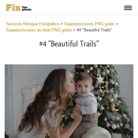
Services Retoque Fotográfico
>
Superposiciones PNG gratis
>
Superposiciones de hielo PNG gratis
>
#4 "Beautiful Trails"
#4 "Beautiful Trails"
Do
Fr
PN