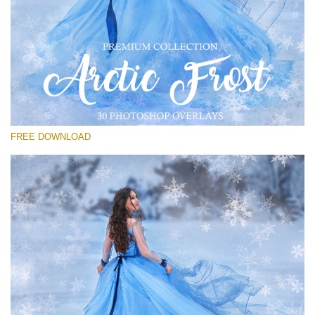
Por favor seleccione
Free PNG Overlay #27
Small 800*533px
Artic Frost
(30 Overlays)
FREE DOWNLOAD
Large 6000*4000px
Sunlight Collection
(290 Overlays)
Large 6000*4000px
Entire Collection
(1783 Overlays)
Large 6000*4000px