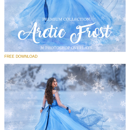
Por favor seleccione
Free PNG Overlay #16
Small 800*533px
Artic Frost
(30 Overlays)
FREE DOWNLOAD
Large 6000*4000px
Sky Boundless
(347 Overlays)
Large 6000*4000px
Entire Collection
(1783 Overlays)
Large 6000*4000px