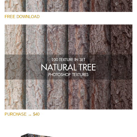
Por favor seleccione
FREE DOWNLOAD
Free Photoshop Overlay
Small 800*533px
Natural Tree
(100 Textures)
Large 6000*4000px
Entire Collection
(1783 Overlays)
Large 6000*4000px
Descarga gratis
PURCHASE → $40