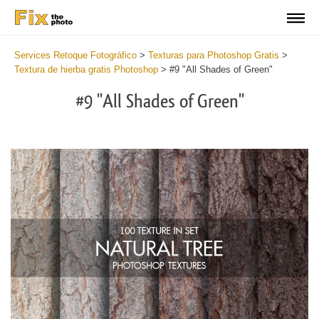
Services Retoque Fotográfico
>
Texturas para Photoshop Gratis
>
Textura de hierba gratis Photoshop
>
#9 "All Shades of Green"
#9 "All Shades of Green"
Do
Fr
Ov