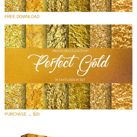
Por favor seleccione
FREE DOWNLOAD
Free Photoshop Overlay
Small 800*533px
Perfect Gold
(30 Textures)
Large 6000*4000px
Entire Collection
(1783 Overlays)
Large 6000*4000px
Descarga gratis
PURCHASE → $20