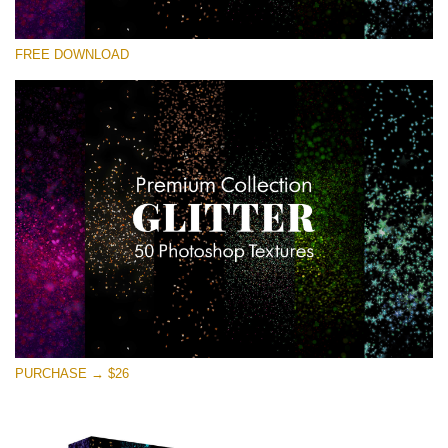
Por favor seleccione
FREE DOWNLOAD
Free Photoshop Overlay
Small 800*533px
Universe Stars Glitters
(50 Textures)
Large 6000*4000px
Entire Collection
(1783 Overlays)
Large 6000*4000px
Descarga gratis
PURCHASE → $26