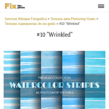
Services Retoque Fotográfico
>
Texturas para Photoshop Gratis
>
Texturas superpuestas de oro gratis
>
#10 "Wrinkled"
#10 "Wrinkled"
Do
Fr
Ov