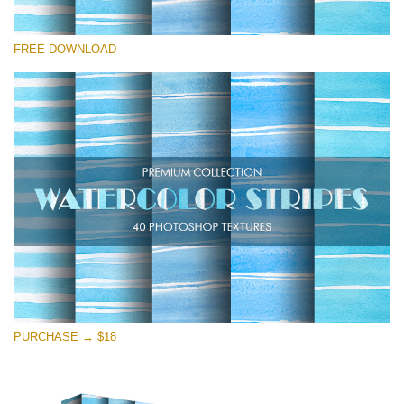
Por favor seleccione
FREE DOWNLOAD
Free Photoshop Overlay
Small 800*533px
Stripes Watercolor
(25 Overlays)
Large 6000*4000px
Entire Collection
(1783 Overlays)
Large 6000*4000px
Descarga gratis
PURCHASE → $18