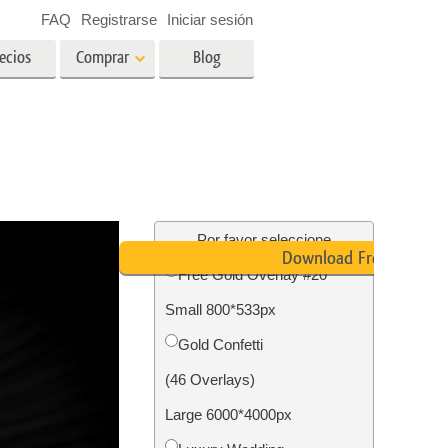
FAQ
Registrarse
Iniciar sesión
ecios
Comprar
Blog
es
Video
LUT profesionales
Superposiciones de video
ográfico
Servicios de edición de fotos
inmobiliarias
ín
Por favor seleccione
Download Free
Free Gold Overlay #20
ños
Small 800*533px
ión de
Servicios de restauración de
Gold Confetti
fotografías
(46 Overlays)
Large 6000*4000px