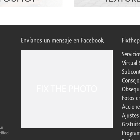
Envíanos un mensaje en Facebook
Fixthe
Servicio
Virtual 
Subcont
Consejo
Obsequi
Fotos c
Accione
Ajustes
Gratuit
ur
Program
ified
r