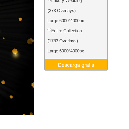
Luxury Wedding
 de IA
Video Editing Services
(373 Overlays)
Large 6000*4000px
Entire Collection
(1783 Overlays)
Large 6000*4000px
Descarga gratis