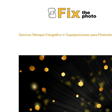
Services Retoque Fotográfico
>
Superposiciones para Photosho
Preestabl
Lightroo
Servicios de
Coleccion
preajuste
Ajustes p
mejor ofe
Colección
Servicios d