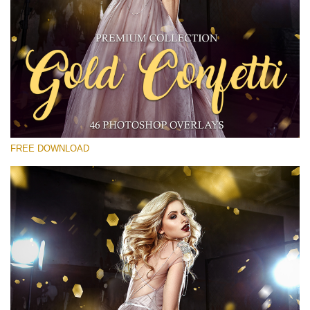
Por favor seleccione
Free Gold Overlay #19
Small 800*533px
Gold Confetti
(46 Overlays)
FREE DOWNLOAD
Large 6000*4000px
Fairy Tale (344 Overlays)
Large 6000*4000px
Entire Collection
(1783 Overlays)
Large 6000*4000px