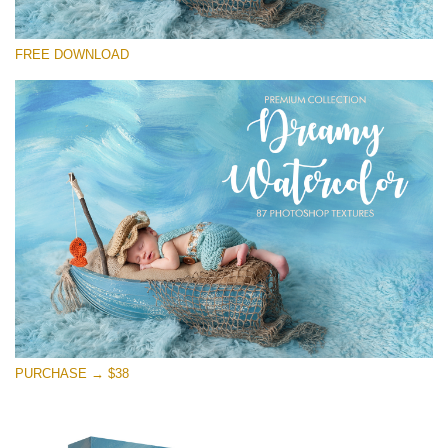
Por favor seleccione
FREE DOWNLOAD
Free Photoshop Overlay
Small 800*533px
Dreamy Watercolor
(85 Textures)
Large 6000*4000px
Entire Collection
(1783 Overlays)
Large 6000*4000px
Descarga gratis
PURCHASE → $38