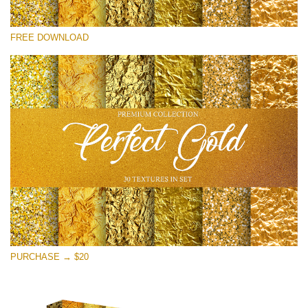
Por favor seleccione
FREE DOWNLOAD
Free Photoshop Overlay
Small 800*533px
Perfect Gold
(30 Textures)
Large 6000*4000px
Entire Collection
(1783 Overlays)
Large 6000*4000px
Descarga gratis
PURCHASE → $20