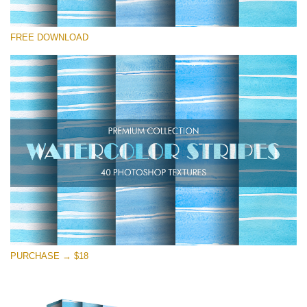
Por favor seleccione
FREE DOWNLOAD
Free Photoshop Overlay
Small 800*533px
Stripes Watercolor
(25 Overlays)
Large 6000*4000px
Entire Collection
(1783 Overlays)
Large 6000*4000px
Descarga gratis
PURCHASE → $18