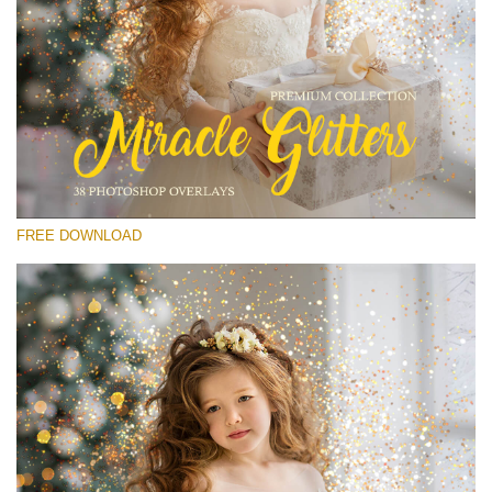
Por favor seleccione
Free Glitter Overlay #15
Small 800*533px
Miracle Glitters
(40 Overlays)
FREE DOWNLOAD
Large 6000*4000px
Sunlight Collection
(290 Overlays)
Large 6000*4000px
Entire Collection
(1783 Overlays)
Large 6000*4000px