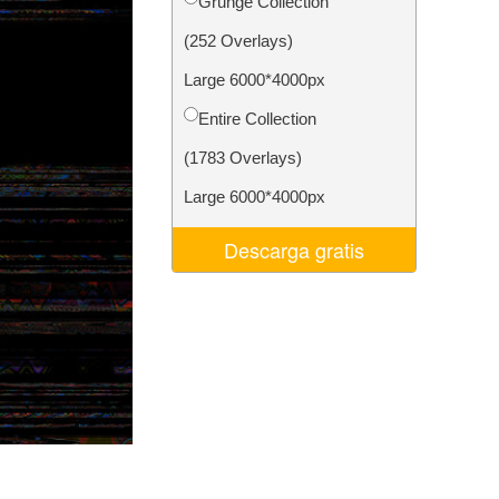
Grunge Collection
 de IA
Video Editing Services
(252 Overlays)
Large 6000*4000px
Entire Collection
(1783 Overlays)
Large 6000*4000px
Descarga gratis