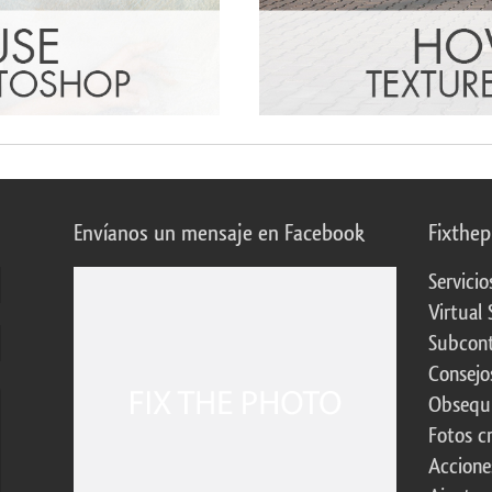
Envíanos un mensaje en Facebook
Fixthe
Servicio
Virtual 
Subcont
Consejo
Obsequi
Fotos c
Accione