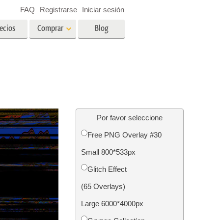
FAQ
Registrarse
Iniciar sesión
ecios
Comprar
Blog
es
Video
LUT profesionales
Superposiciones de video
ográfico
Servicios de edición de fotos
inmobiliarias
ín
Por favor seleccione
Free PNG Overlay #30
ños
Small 800*533px
ión de
Servicios de restauración de
Glitch Effect
fotografías
(65 Overlays)
Large 6000*4000px