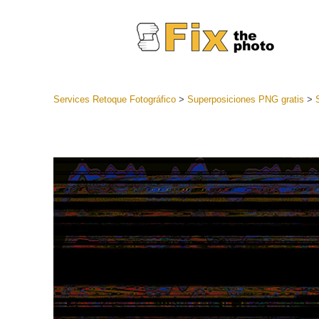
Services Retoque Fotográfico
>
Superposiciones PNG gratis
>
Preestabl
Lightroo
Servicios de
Coleccion
preajuste
Ajustes p
mejor ofe
Colección
Servicios d