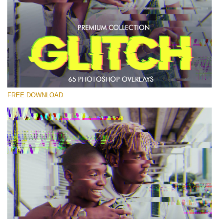
Por favor seleccione
Free PNG Overlay #17
Small 800*533px
Glitch Effect
(65 Overlays)
FREE DOWNLOAD
Large 6000*4000px
Fairy Tale (344 Overlays)
Large 6000*4000px
Entire Collection
(1783 Overlays)
Large 6000*4000px
Descarga gratis