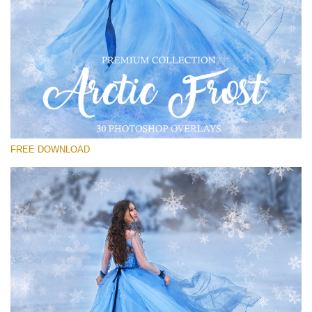
Por favor seleccione
Free Frost Overlay #29
Small 800*533px
Artic Frost
(30 Overlays)
FREE DOWNLOAD
Large 6000*4000px
Bokeh Collection (650 Overlays)
Large 6000*4000px
Entire Collection
(1783 Overlays)
Large 6000*4000px