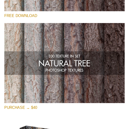
Por favor seleccione
FREE DOWNLOAD
Free Photoshop Overlay
Small 800*533px
Natural Tree
(100 Textures)
Large 6000*4000px
Entire Collection
(1783 Overlays)
Large 6000*4000px
Descarga gratis
PURCHASE → $40