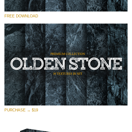
Por favor seleccione
FREE DOWNLOAD
Free Photoshop Overlay
Small 800*533px
Olden Stone
(30 Textures)
Large 6000*4000px
Entire Collection
(1783 Overlays)
Large 6000*4000px
Descarga gratis
PURCHASE → $19