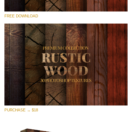
Por favor seleccione
FREE DOWNLOAD
Free Photoshop Overlay
Small 800*533px
Rustic Wood
(30 Textures)
Large 6000*4000px
Entire Collection
(1783 Overlays)
Large 6000*4000px
Descarga gratis
PURCHASE → $18