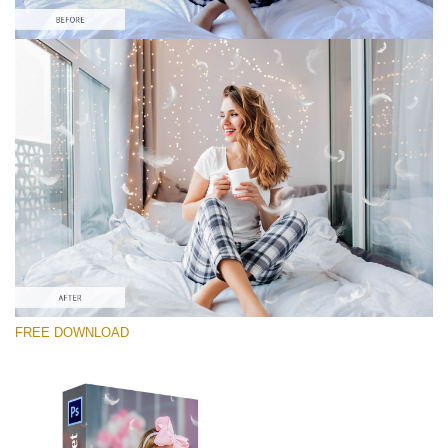
Por favor seleccione
Free Photoshop Overlay #1
Small 800*600px
White Feathers
(30 Overlays)
Large 6000*4000px
FREE DOWNLOAD
Fairy Tale (344 Overlays)
Large 6000*4000px
Entire Collection