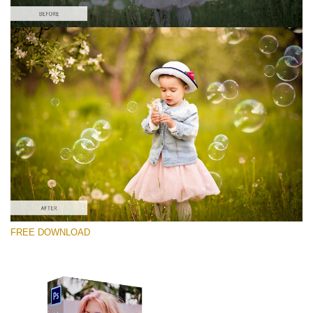
Por favor seleccione
Free Photoshop Overlay #4
Small 800*533px
Soap Bubbles
(30 Overlays)
Large 6000*4000px
FREE DOWNLOAD
Fairy Tale (344 Overlays)
Large 6000*4000px
Entire Collection