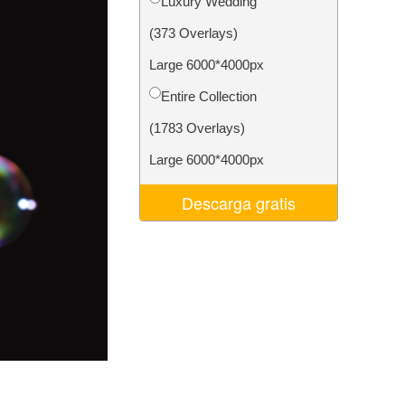
Luxury Wedding
 de IA
Video Editing Services
(373 Overlays)
Large 6000*4000px
Entire Collection
(1783 Overlays)
Large 6000*4000px
Descarga gratis