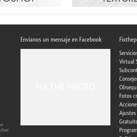
Envíanos un mensaje en Facebook
Fixthe
Servicio
Virtual 
Subcont
Consejo
Obsequi
Fotos c
Accione
Ajustes
Gratuit
ur
Program
ified
r