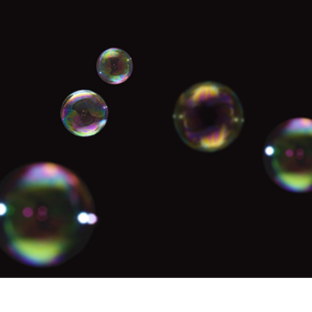
os de Retoque de
Servicios de Retoque de Joyas
Datos de Entrenamiento
Producto