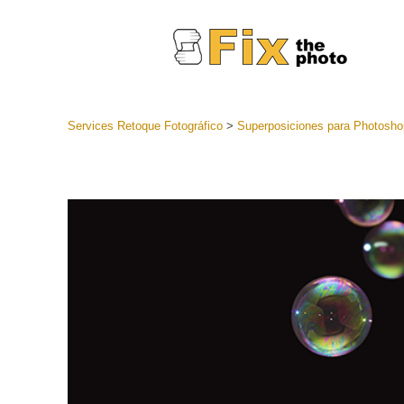
Services Retoque Fotográfico
>
Superposiciones para Photosho
Preestabl
Lightroo
Servicios de
Coleccion
preajuste
Ajustes p
mejor ofe
Colección
Servicios d