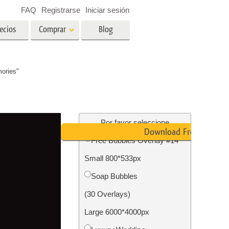
FAQ
Registrarse
Iniciar sesión
ecios
Comprar
Blog
es
Video
ories"
LUT profesionales
Superposiciones de video
ográfico
Servicios de edición de fotos
inmobiliarias
ín
Por favor seleccione
Download Free
Free Bubbles Overlay #14
ños
Small 800*533px
ión de
Servicios de restauración de
Soap Bubbles
fotografías
(30 Overlays)
Large 6000*4000px