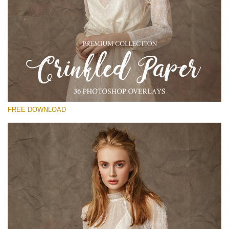
Por favor seleccione
Free Photoshop Overlay
Small 800*533px
Сrinkled Paper
(36 Overlays)
FREE DOWNLOAD
Large 6000*4000px
Entire Collection
(1783 Overlays)
Large 6000*4000px
Descarga gratis