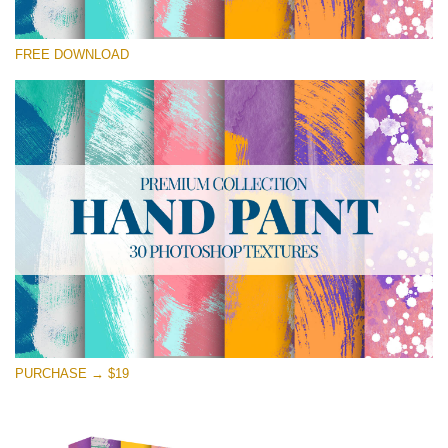
Por favor seleccione
FREE DOWNLOAD
Free Photoshop Texture #20 Small 800*533px
Hand Painted
(30 Textures)
Large 6000*4000px
Entire Collection
(1783 Overlays)
Large 6000*4000px
Descarga gratis
PURCHASE → $19