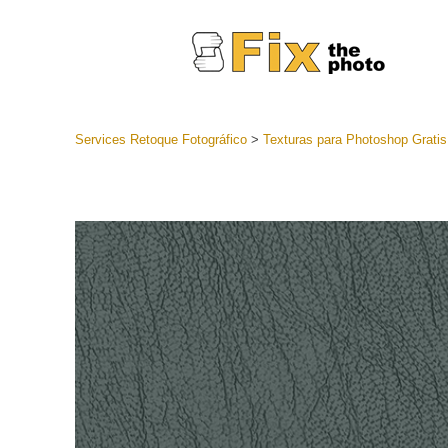
Services Retoque Fotográfico
>
Texturas para Photoshop Gratis
Preestabl
Lightroo
Servicios de
Coleccion
preajuste
Ajustes p
mejor ofe
Colección
Servicios d