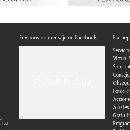
Envíanos un mensaje en Facebook
Fixthe
Servicio
Virtual 
Subcont
Consejo
Obsequi
Fotos c
Accione
Ajustes
Gratuit
ur
Program
ified
r