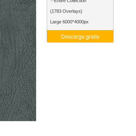
Entire Collection
 de IA
Video Editing Services
(1783 Overlays)
Large 6000*4000px
Descarga gratis