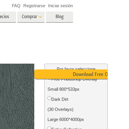
FAQ
Registrarse
Iniciar sesión
ecios
Comprar
Blog
es
Video
LUT profesionales
Superposiciones de video
ográfico
Servicios de edición de fotos
inmobiliarias
ín
Por favor seleccione
Download Free Overlay
Free Photoshop Overlay
ños
Small 800*533px
ión de
Servicios de restauración de
Dark Dirt
fotografías
(30 Overlays)
Large 6000*4000px