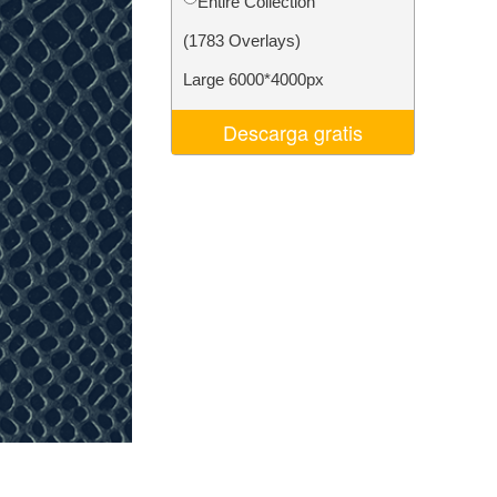
Entire Collection
 de IA
Video Editing Services
(1783 Overlays)
Large 6000*4000px
Descarga gratis