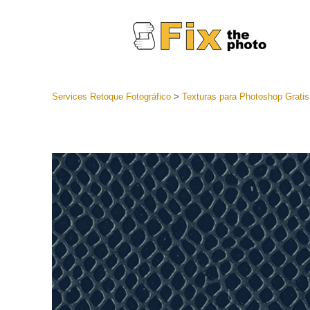
Services Retoque Fotográfico
>
Texturas para Photoshop Gratis
Preestabl
Lightroo
Servicios de
Coleccion
preajuste
Ajustes p
mejor ofe
Colección
Servicios d