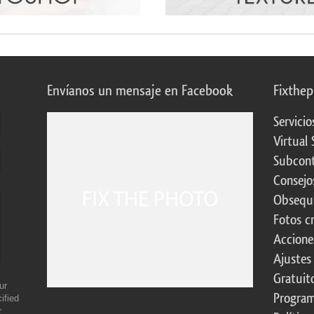
Envíanos un mensaje en Facebook
Fixthe
Servicio
Virtual 
Subcont
Consejo
Obsequi
Fotos c
Accione
Ajustes
Gratuit
ur
Program
ified
r