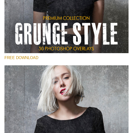
Por favor seleccione
Free Photoshop Overlay
Small 800*533px
Grunge Style
(30 Overlays)
FREE DOWNLOAD
Large 6000*4000px
Entire Collection
(1783 Overlays)
Large 6000*4000px
Descarga gratis