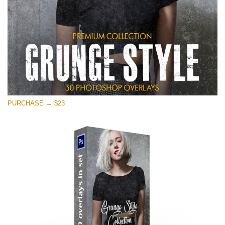
PURCHASE → $23