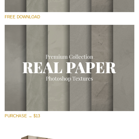
Por favor seleccione
FREE DOWNLOAD
Free Photoshop Overlay
Small 800*533px
Vintage Paper
(30 Overlays)
Large 6000*4000px
Entire Collection
(1783 Overlays)
Large 6000*4000px
Descarga gratis
PURCHASE → $13