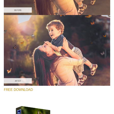
Por favor seleccione
Free Photoshop Overlay #9
Small 800*600px
Pearl Butterflies
(30 Overlays)
Large 6000*4000px
FREE DOWNLOAD
Fairy Tale (344 Overlays)
Large 6000*4000px
Entire Collection